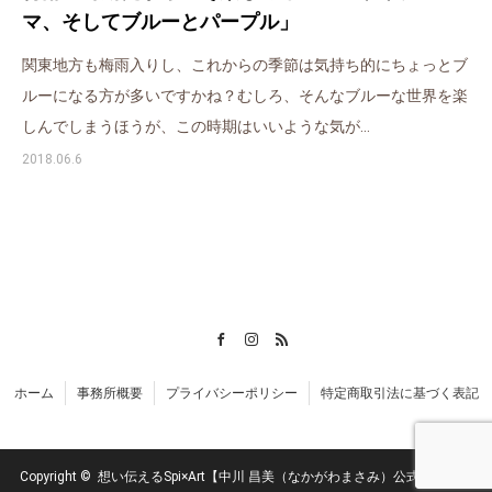
マ、そしてブルーとパープル」
関東地方も梅雨入りし、これからの季節は気持ち的にちょっとブ
ルーになる方が多いですかね？むしろ、そんなブルーな世界を楽
しんでしまうほうが、この時期はいいような気が…
2018.06.6
Facebook
Instagram
RSS
ホーム
事務所概要
プライバシーポリシー
特定商取引法に基づく表記
Copyright ©
想い伝えるSpi×Art【中川 昌美（なかがわまさみ）公式サイト】