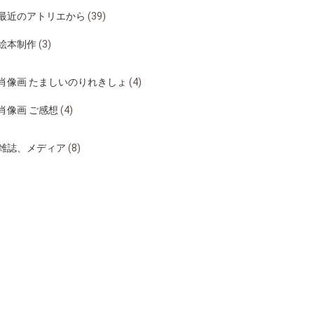
最近のアトリエから
(39)
絵本制作
(3)
肖像画 たましいのりれきしょ
(4)
肖像画 ご感想
(4)
雑誌、メディア
(8)