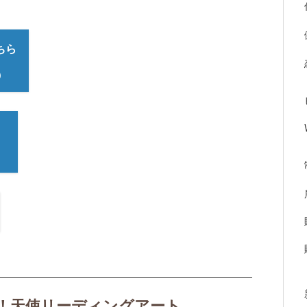
ちら
）
ら
！天使リーディングアート