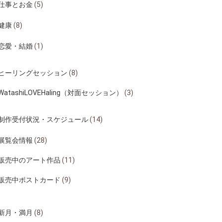
仕事とお金
(5)
健康
(8)
恋愛・結婚
(1)
ヒーリングセッション
(8)
WatashiLOVEHaling（対面セッション）
(3)
制作受付状況・スケジュール
(14)
展覧会情報
(28)
販売中のアート作品
(11)
販売中ポストカード
(9)
新月・満月
(8)