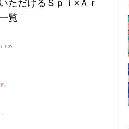
いただけるＳｐｉ×Ａｒ
一覧
ｒｔの
。
す。
す。