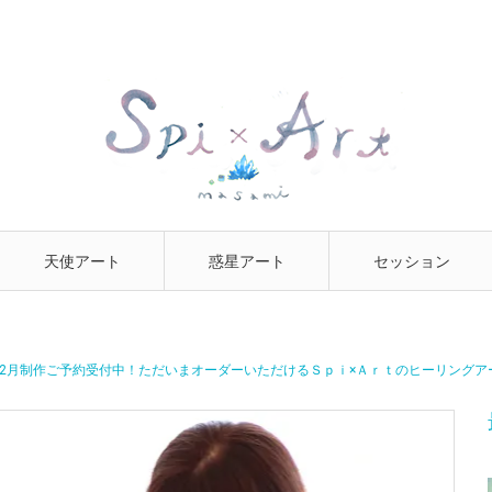
天使アート
惑星アート
セッション
9年2月制作ご予約受付中！ただいまオーダーいただけるＳｐｉ×Ａｒｔのヒーリングア