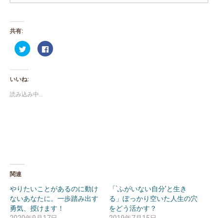
共有:
ク
Facebook
リ
で
ッ
共
ク
有
し
す
て
る
いいね:
Twitter
に
で
は
共
ク
読み込み中...
有
リ
(新
ッ
し
ク
い
し
ウ
て
ィ
く
ン
だ
ド
さ
ウ
い
で
(新
開
し
き
い
ま
ウ
関連
す)
ィ
ン
ド
やりたいことがあるのに動け
「‵ふがいない自分’と生き
ウ
ないあなたに。一歩踏み出す
る」ぽっかり空いた人生の穴
で
開
勇気、授けます！
をどう活かす？
き
ま
2020年9月17日
2019年7月15日