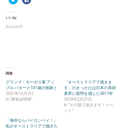
リ
で
ッ
共
ク
有
し
す
て
る
いいね:
Twitter
に
で
は
共
ク
読み込み中...
有
リ
(新
ッ
し
ク
い
し
ウ
て
ィ
く
ン
だ
ド
さ
ウ
い
で
(新
開
し
き
い
ま
ウ
関連
す)
ィ
ン
ド
グランマ・モーゼス展 アッ
「オーストラリアで描きま
ウ
プル·バターと101歳の画家と
す」のきっかけは日本の美術
で
開
2021年12月3日
業界に疑問を感じた2017年
き
ま
In “展覧会情報”
2018年2月21日
す)
In “その場で描きます！イベ
ント”
「海外ならバイロンベイ！」
私がオーストラリアで描きた