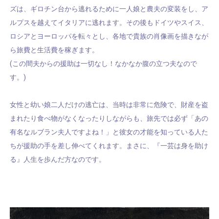
ズは、ギロチン台から逃れるために一人娘と農夫の変装をし、ア
ルプスを越えてイタリアに逃れます。その後もドイツやスイス、
ロシアとヨーロッパを転々とし、各地で貴族の肖像画を描きなが
ら旅費と生活費を稼ぎます。
(この間夫からの援助は一切なし！なかなか腹の立つ夫なので
す。)
女性と幼い娘二人だけの逃亡は、当時は非常に危険で、財産を盗
まれたり食べ物がなくなったりしながらも、旅先では必ず「あの
有名なルブラン夫人ですよね！」と彼女の才能を知っている人た
ちが援助の手を差し伸べてくれます。まさに、『一芸は身を助け
る』人生を歩んだ方なのです。