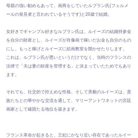
母親の強い勧めもあって、画商をしていたルブラン氏(フェルメ
ールの発見者と言われているそうです)と20歳で結婚。
女好きでギャンブル好きなルブラン氏は、ルイーズの結婚持参金
を自分の財産とし、ルイーズが肖像画で稼いだお金も自分のもの
にし、もっと稼げとルイーズに絵画教室を開かせたりします。
これは、ルブラン氏が悪いというだけでなく、当時のフランスの
法律で「夫は妻の財産を管理する」と決まっていたためでもあり
ます。
それでも、社交的で控えめな性格、そして美貌のルイーズは、貴
族たちとの華やかな交流を通して、
マリーアントワネットの宮廷
画家として確固たる地位を築きます。
フランス革命が起きると、王妃にかなり近い存在であったルイー