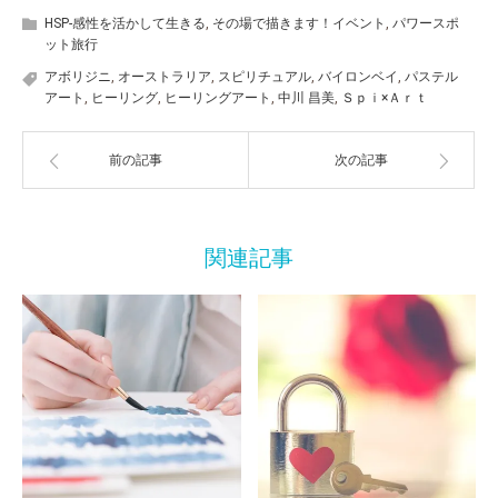
HSP-感性を活かして生きる
,
その場で描きます！イベント
,
パワースポ
ット旅行
アボリジニ
,
オーストラリア
,
スピリチュアル
,
バイロンベイ
,
パステル
アート
,
ヒーリング
,
ヒーリングアート
,
中川 昌美
,
Ｓｐｉ×Ａｒｔ
前の記事
次の記事
関連記事