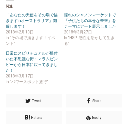
き
い
ま
ウ
関連
す)
ィ
ン
ド
「あなたの天使をその場で描
憧れのシャノンマーケットで
ウ
きますinオーストラリア」開
「子供たちの幸せな未来」を
で
開
催します！
テーマにアート展示しました
き
ま
2018年2月13日
2018年3月27日
す)
In “その場で描きます！イベ
In “HSP-感性を活かして生き
ント”
る”
日常にスピリチュアルが根付
いた不思議な街・マラムビン
ビーから日本に戻ってきまし
た！
2018年3月17日
In “パワースポット旅行”
Tweet
Share
Hatena
feedly