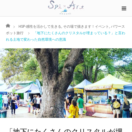
ホーム
HSP-感性を活かして生きる
,
その場で描きます！イベント
,
パワース
ポット旅行
「地下にたくさんのクリスタルが埋まっている？」と言わ
れる土地で変わった自然環境への意識
「地下にたくさんのクリスタルが埋