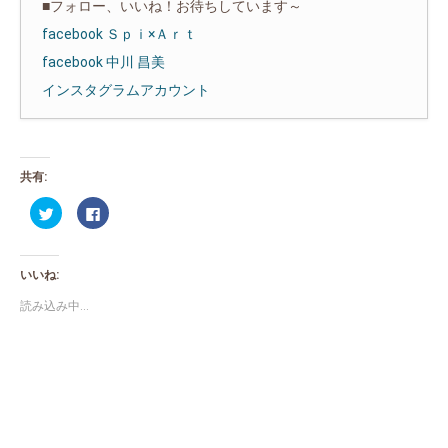
■フォロー、いいね！お待ちしています～
facebook Ｓｐｉ×Ａｒｔ
facebook 中川 昌美
インスタグラムアカウント
共有:
ク
Facebook
リ
で
ッ
共
ク
有
し
す
て
る
いいね:
Twitter
に
で
は
共
ク
読み込み中...
有
リ
(新
ッ
し
ク
い
し
ウ
て
ィ
く
ン
だ
ド
さ
ウ
い
で
(新
開
し