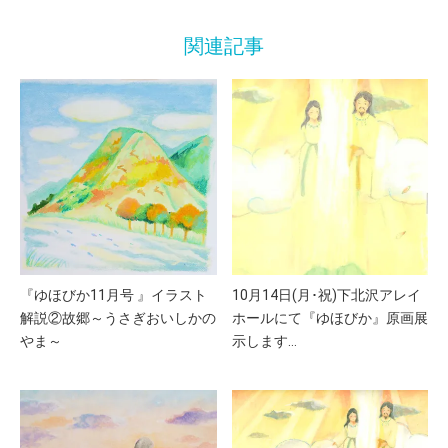
関連記事
『ゆほびか11月号 』イラスト
10月14日(月･祝)下北沢アレイ
解説②故郷～うさぎおいしかの
ホールにて『ゆほびか』原画展
やま～
示します…