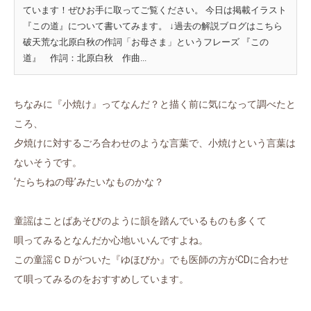
ています！ぜひお手に取ってご覧ください。 今日は掲載イラスト
『この道』について書いてみます。 ↓過去の解説ブログはこちら
破天荒な北原白秋の作詞「お母さま」というフレーズ 『この
道』 作詞：北原白秋 作曲...
ちなみに『小焼け』ってなんだ？と描く前に気になって調べたと
ころ、
夕焼けに対するごろ合わせのような言葉で、小焼けという言葉は
ないそうです。
‘たらちねの母’みたいなものかな？
童謡はことばあそびのように韻を踏んでいるものも多くて
唄ってみるとなんだか心地いいんですよね。
この童謡ＣＤがついた『ゆほびか』でも医師の方がCDに合わせ
て唄ってみるのをおすすめしています。