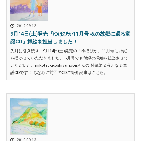
2019.09.12
9月14日(土)発売『ゆほびか11月号 魂の故郷に還る童
謡CD』挿絵を担当しました！
先月に引き続き、9月14日(土)発売の『ゆほびか』11月号に 挿絵
を描かせていただきました。 5月号でも付録の挿絵を担当させて
いただいた、mikotsuki∞shivamoonさんの 付録第２弾となる童
謡CDです！ ちなみに前回のCDご紹介記事はこちら。 ...
2019.09.13