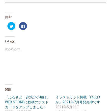
共有:
ク
Facebook
リ
で
ッ
共
ク
有
し
す
て
る
いいね:
Twitter
に
で
は
共
ク
読み込み中...
有
リ
(新
ッ
し
ク
い
し
ウ
て
ィ
く
ン
だ
ド
さ
ウ
い
で
(新
開
し
き
い
ま
ウ
関連
す)
ィ
ン
ド
「ふるさと・夕焼け小焼け」
イラストカット掲載『ゆほび
ウ
WEB STOREに秋柄のポスト
か』2021年7月号発売中です
で
開
カードをアップしました！
2021年5月23日
き