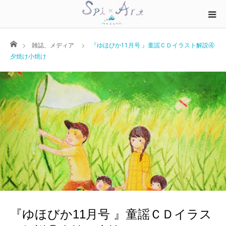
ホーム
雑誌、メディア
『ゆほびか11月号 』童謡ＣＤイラスト解説④
夕焼け小焼け
『ゆほびか11月号 』童謡ＣＤイラス