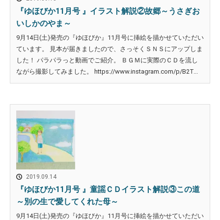
『ゆほびか11月号 』イラスト解説②故郷～うさぎお
いしかのやま～
9月14日(土)発売の『ゆほびか』11月号に挿絵を描かせていただい
ています。 見本が届きましたので、さっそくＳＮＳにアップしま
した！ パラパラっと動画でご紹介。 ＢＧＭに実際のＣＤを流し
ながら撮影してみました。 https://www.instagram.com/p/B2T...
2019.09.14
『ゆほびか11月号 』童謡ＣＤイラスト解説③この道
～別の生で愛してくれた母～
9月14日(土)発売の『ゆほびか』11月号に挿絵を描かせていただい