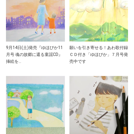
9月14日(土)発売『ゆほびか11
願いを引き寄せる！あわ歌付録
月号 魂の故郷に還る童謡CD』
ＣＤ付き「ゆほびか」７月号発
挿絵を…
売中です