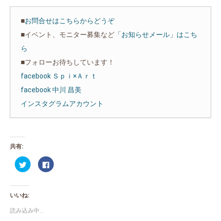
■
お問合せはこちらからどうぞ
■イベント、モニター募集など
「お知らせメール」はこち
ら
■フォローお待ちしています！
facebook Ｓｐｉ×Ａｒｔ
facebook 中川 昌美
インスタグラムアカウント
共有:
ク
Facebook
リ
で
ッ
共
ク
有
し
す
て
る
いいね:
Twitter
に
で
は
共
ク
読み込み中...
有
リ