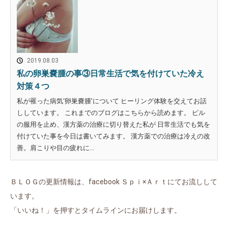
2019.08.03
私の卵巣嚢腫の事③日常生活で気を付けていた冷え
対策４つ
私が罹った病気‘卵巣嚢腫’について ヒーリング体験を交えてお話
ししています。 これまでのブログはこちらから読めます。 ピル
の服用を止め、漢方薬の治療に切り替えた私が 日常生活でも気を
付けていた事を今日は書いてみます。 漢方薬での治療は冷えの改
善。肩こりや目の疲れに...
ＢＬＯＧの更新情報は、facebook Ｓｐｉ×Ａｒｔにてお流しして
います。
「いいね！」を押すとタイムラインにお届けします。