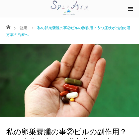
ホーム
健康
私の卵巣嚢腫の事②ピルの副作用？うつ症状が出始め漢
方薬の治療へ
私の卵巣嚢腫の事②ピルの副作用？