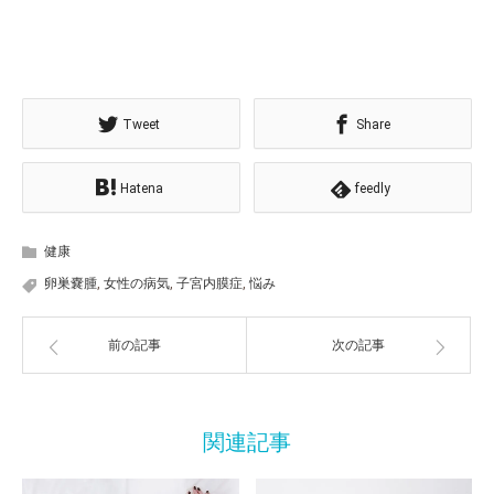
(新
ッ
し
ク
い
し
ウ
て
ィ
く
ン
だ
ド
さ
ウ
い
で
(新
開
し
Tweet
Share
き
い
ま
ウ
す)
ィ
ン
ド
Hatena
feedly
ウ
で
開
き
ま
健康
す)
卵巣嚢腫
,
女性の病気
,
子宮内膜症
,
悩み
前の記事
次の記事
関連記事